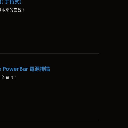
( 手持式)
樂本來的面貌！
nce PowerBar 電源排插
定的電流。