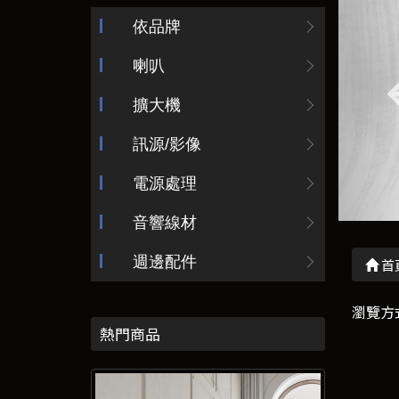
依品牌
喇叭
擴大機
訊源/影像
電源處理
音響線材
週邊配件
首
瀏覽方
熱門商品