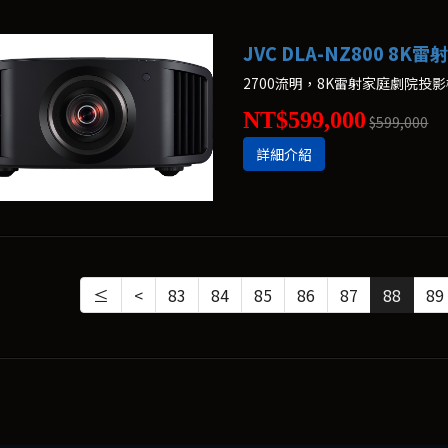
JVC DLA-NZ800 8
2700流明，8K雷射家庭劇院投
NT$599,000
$599,000
詳細介紹
≤
<
83
84
85
86
87
88
89