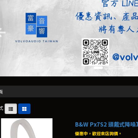
頁
式
B&W Px7S2 頭戴式降噪耳機
優惠中，歡迎來店詢價。