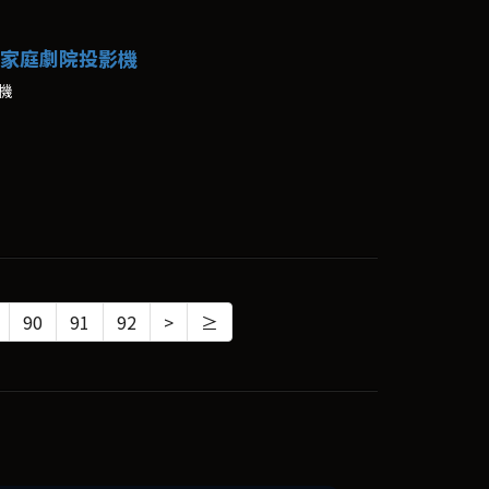
K雷射家庭劇院投影機
影機
90
91
92
>
≥