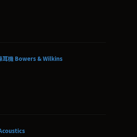
耳機 Bowers & Wilkins
coustics