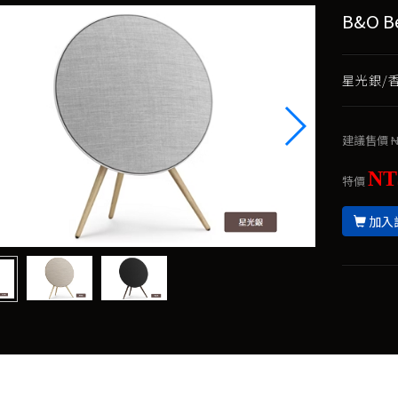
B&O B
星光銀/香
建議售價
N
NT
特價
加入