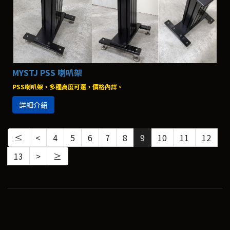
MYSTJ PSS 喇叭架
PSS喇叭架，多種高度可選，價格內詳。
詳細介紹
≤
<
4
5
6
7
8
9
10
11
12
13
>
≥