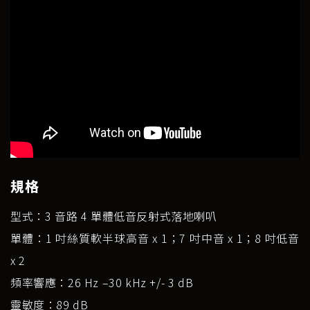
規格
型式：3 音路 4 單體低音反射式落地喇叭
單體：1 吋絲質軟半球高音 x 1；7 吋中音 x 1；8 吋低音
x 2
頻率響應：26 Hz –30 kHz +/- 3 dB
靈敏度：89 dB