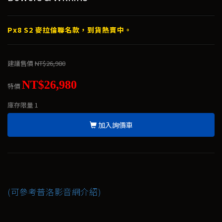
Px8 S2 麥拉倫聯名款，到貨熱賣中。
建議售價
NT$26,980
NT$26,980
特價
庫存限量
1
加入詢價車
(可參考普洛影音網介紹)