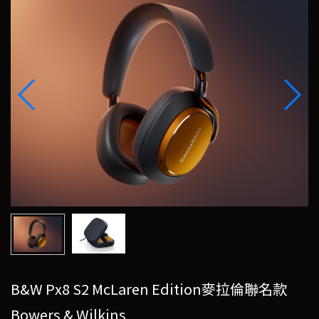
B&W Px8 S2 McLaren Edition麥拉倫聯名款
Bowers & Wilkins