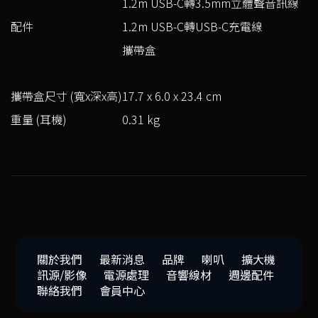
1.2m USB-C轉3.5mm立體聲音訊線
配件
1.2m USB-C轉USB-C充電線
攜帶盒
攜帶盒尺寸 (寬x深x高)
17.7 x 6.0 x 23.4 cm
重量 (耳機)
0.31 kg
關於我們
最新消息
品牌
喇叭
擴大機
訊源/影像
電源處理
音響線材
週邊配件
聯絡我們
會員中心