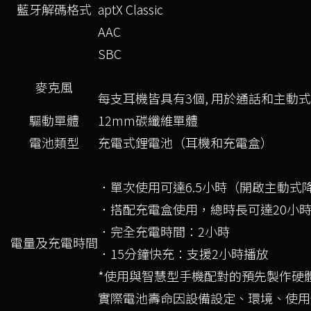
藍牙解碼格式
aptX Classic
AAC
SBC
麥克風
每支耳機皆具有3個, 用於通話和主動
驅動單體
12mm碳纖維單體
電池類型
充電式鋰電池（耳機和充電盒）
．單次使用可達6.5小時（開啟主動式
．搭配充電盒使用，總時長可達20小
．完全充電時間：2小時
電量及充電時間
．15分鐘快充：支援2小時播放
*使用與智慧型手機配對的預先製作硬
實際電池壽命因設備設定、環境、使用