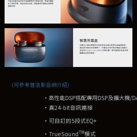
(可參考普洛影音網介紹)
‧高性能DSP搭配專用DSP及擴大機/D
‧真24-bit音訊連接
‧可自訂的5段式EQ+
TM
‧TrueSound
模式