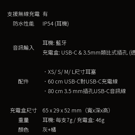
支援無線充電
有
防水性能
IP54 (耳機)
耳機: 藍牙
音訊輸入
充電盒: USB-C & 3.5mm類比式插
．XS/ S/ M/ L尺寸耳塞
配件
．60 cm USB-C對USB-C充電線
．80 cm 3.5 mm插孔USB-C音訊線
充電盒尺寸
65 x 29 x 52 mm（寬x深x高）
重量
耳機: 每支7g / 充電盒: 46g
顏色
灰+橘