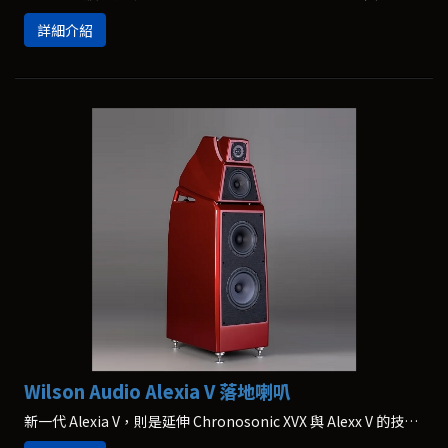
詳細介紹
Wilson Audio Alexia V 落地喇叭
新一代 Alexia V，則是延伸 Chronosonic XVX 與 Alexx V 的技術特點。首先，在喇叭音箱材料部分，大部分使用Wilson Audio 獨家 X-Material，但是在低音與中音音箱頂板，採用了新的 V-Material，強化喇叭箱體的阻尼，並且強化箱內樑柱補強，讓音箱阻尼特性更好，達到同級喇叭的新標準。