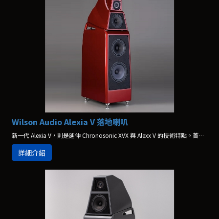
Wilson Audio Alexia V 落地喇叭
新一代 Alexia V，則是延伸 Chronosonic XVX 與 Alexx V 的技術特點。首先，在喇叭音箱材料部分，大部分使用Wilson Audio 獨家 X-Material，但是在低音與中音音箱頂板，採用了新的 V-Material，強化喇叭箱體的阻尼，並且強化箱內樑柱補強，讓音箱阻尼特性更好，達到同級喇叭的新標準。
詳細介紹