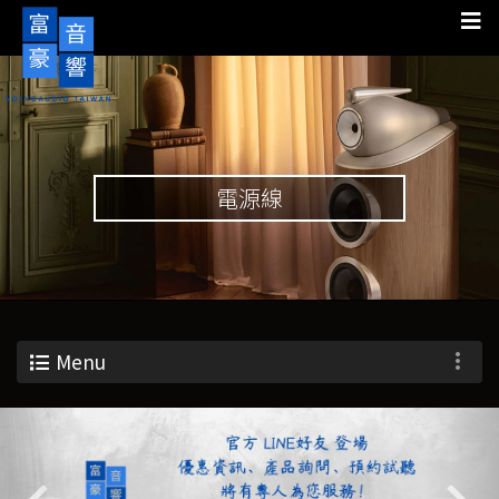
電源線
Menu
Previous
Nex