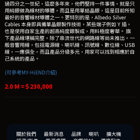
過四分之一世紀，這麼多年來，他們堅持一件事情，就是只
用純銀做為線材的導體，而且是用單結晶銀，這是目前所知
最好的音響線材導體之一。更特別的是，Albedo Silver
Cables 本身即具備單晶銀製作技術，某些端子例如 Y 插，
也是使用自家生產的超高純度銀製成，用料極度奢華。 旗
下產品線堪稱完整，除了串流世代的網路線等尚未推出，一
般音響用線，包括電源線、喇叭線、訊號線、數位線、USB
線，一應俱全，而且產品分級多元，用家可以找到相應於自
己系統的產品。
(可參考MY-HiEND介紹)
2.0 M =＄230,000
關於我們
最新消息
品牌
喇叭
擴大機