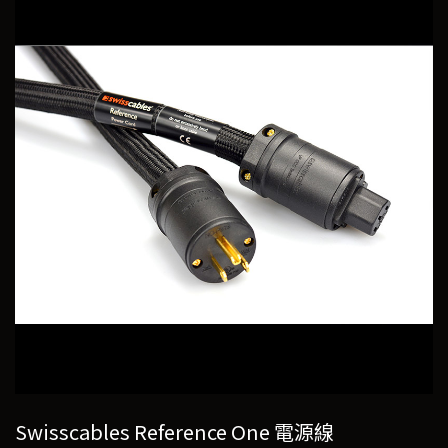
Swisscables Reference One 電源線