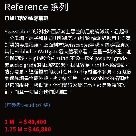
Reference 系列
自加訂製的電源插頭
Swisscables的線材外面都套上黑色的尼龍編織網，看起來
十分低調。端子和插頭則都講究。他們的電源線都用上自家
訂製的專屬插頭，上面刻有Swisscables字樣。電源插頭以
其比Hubbell、Wattgate還大體積來看，重量一點不重，甚
至還更輕，插pin咬合的力道也不像一般的hospital grade
或audio grade的插頭來的緊，拔插容易，但也不致鬆脫。
這有意思，這種插頭的設計在Hi End線材裡不多見，有的廠
家還強調是金屬外殼、夾力如何等，Swisscables的插頭就
跟它的線身一樣低調，但你覺得感覺得出，那是獨特的設
計，而且一切自有他們的理由。
(可參考u-audio介紹)
1 M =＄40,400
1.75 M =＄46,800