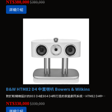
NT$380,000
$380,000
詳細介紹
B&W HTM82 D4 中置喇叭 Bowers & Wilkins
對於較精緻設計的803 D4或804 D4所打造的家庭劇院系統，HTM82 D4中置揚聲器堪稱完美的搭配方案。它稍微袖珍的中音單體，更靈活匹配同系列產品。 *不含腳架，腳架另購$40,000
NT$330,000
$330,000
詳細介紹