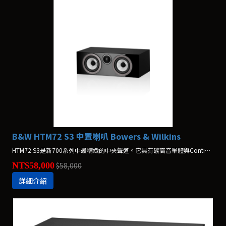
B&W HTM72 S3 中置喇叭 Bowers & Wilkins
HTM72 S3是新700系列中最精緻的中央聲道。它具有碳高音單體與Continuum FST™中/低音音盆，在較為狹小的空間中，是能輕鬆搭配，但震撼力十足的家庭劇院系統選擇。
NT$58,000
$58,000
詳細介紹