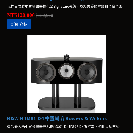
我們首次將中置揚聲器優化至Signature等級，為您喜愛的電影和音樂全面打造出更細膩的音質表現。
NT$120,000
$120,000
詳細介紹
B&W HTM81 D4 中置喇叭 Bowers & Wilkins
這款最大的中置揚聲器專為搭配801 D4和802 D4所打造。如此大功率的表現擁有更廣闊的音場與更具延伸性的中音擴散，與卓越的同系列產品相得益彰。*不含腳架，腳架另購$40,000