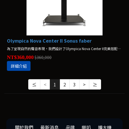
Olympica Nova Center II Sonus faber
為了呈現自然的聲音表現，我們設計了Olympica Nova Center II完美搭配此系列最大型喇叭。 *不含腳架，腳架另購$37,000
NT$360,000
$360,000
詳細介紹
≤
<
1
2
3
>
≥
關於我們
最新消息
品牌
喇叭
擴大機