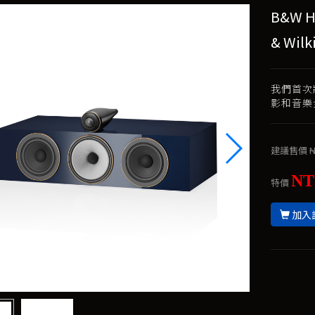
B&W H
& Wilk
我們首次
影和音樂
建議售價
N
NT
特價
加入