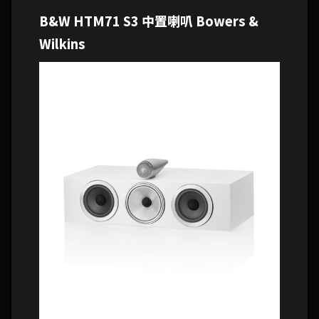
B&W HTM71 S3 中置喇叭 Bowers &
Wilkins