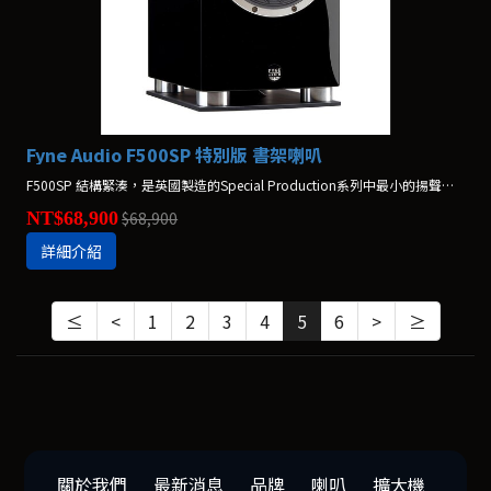
Fyne Audio F500SP 特別版 書架喇叭
F500SP 結構緊湊，是英國製造的Special Production系列中最小的揚聲器。*鋼琴烤漆(胡桃木)$79,000
NT$68,900
$68,900
詳細介紹
≤
<
1
2
3
4
5
6
>
≥
關於我們
最新消息
品牌
喇叭
擴大機