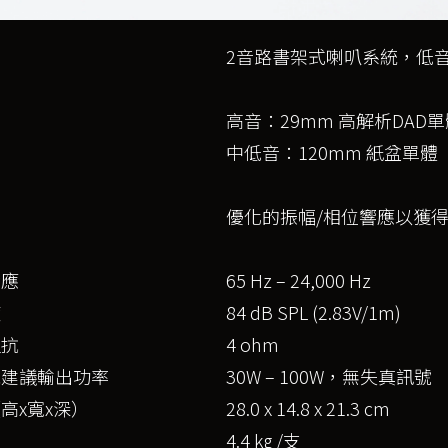
2音路書架式喇叭系統，低
高音：29mm 高解析DAD單
中低音：120mm 紙盆單體
點
優化的振幅/相位響應以獲得
響應
65 Hz – 24,000 Hz
度
84 dB SPL (2.83V/1m)
阻抗
4 ohm
機建議輸出功率
30W – 100W，無失真訊號
高x寬x深）
28.0 x 14.8 x 21.3 cm
4.4 kg /支