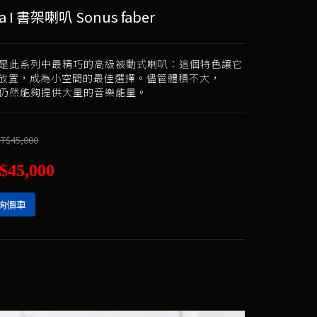
a I 書架喇叭 Sonus faber
na I是此系列中最精巧的高級被動式喇叭：這個特色讓它
放置，成為小空間的最佳選擇。儘管體積不大，
a I仍然能夠提供大量的音樂能量。
T$45,000
$45,000
詢價車