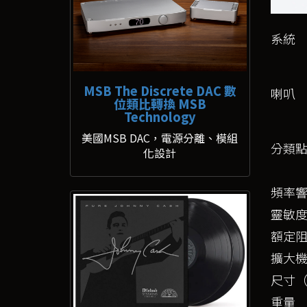
系統
MSB The Discrete DAC 數
喇叭
位類比轉換 MSB
Technology
美國MSB DAC，電源分離、模組
分類
化設計
頻率
靈敏
額定
擴大
尺寸（
重量