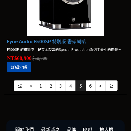
Fyne Audio F500SP 特別版 書架喇叭
F500SP 結構緊湊，是英國製造的Special Production系列中最小的揚聲器。*鋼琴烤漆(胡桃木)$79,000
NT$68,900
$68,900
詳細介紹
≤
<
1
2
3
4
5
6
>
≥
關於我們
最新消息
品牌
喇叭
擴大機