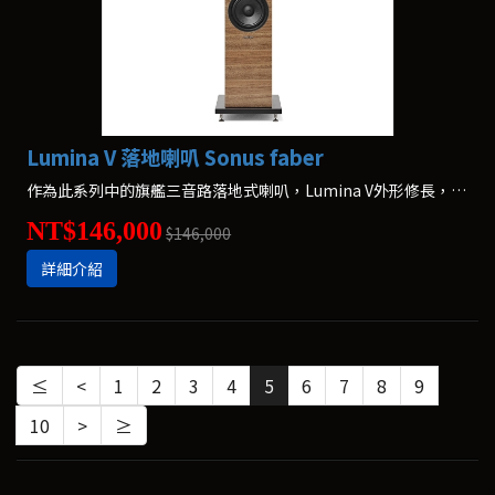
Lumina V 落地喇叭 Sonus faber
作為此系列中的旗艦三音路落地式喇叭，Lumina V外形修長，具有高功率處理技術及快速的瞬變電流響應，可以發出自然、廣闊且情感充沛的聲音，提供沉浸式的聆聽體驗。Lumina V擁有充分的全新電子聲解決方法。
NT$146,000
$146,000
詳細介紹
≤
<
1
2
3
4
5
6
7
8
9
10
>
≥