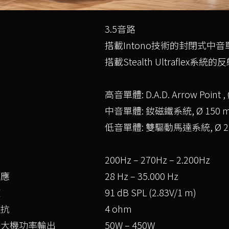
3.5音路
搭載Intono技術的封閉式中音
搭載Stealth Ultraflex系
高音單體: D.A.D. Arrow Point ,
中音單體: 釹磁鐵系統, Ø 150 
低音單體: 雙驅動馬達系統, Ø 2
器
200Hz – 270Hz – 2.200Hz
響應
28 Hz – 35.000 Hz
度
91 dB SPL (2.83V/1 m)
阻抗
4 ohm
擴大機功率輸出
50W – 450W