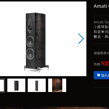
Amati
Amati
小提琴製造
和音樂功
聲音，與
建議售價
N
NT
特價
加入