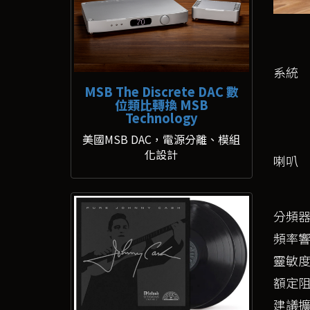
系統
MSB The Discrete DAC 數
位類比轉換 MSB
Technology
美國MSB DAC，電源分離、模組
化設計
喇叭
分頻
頻率
靈敏
額定
建議