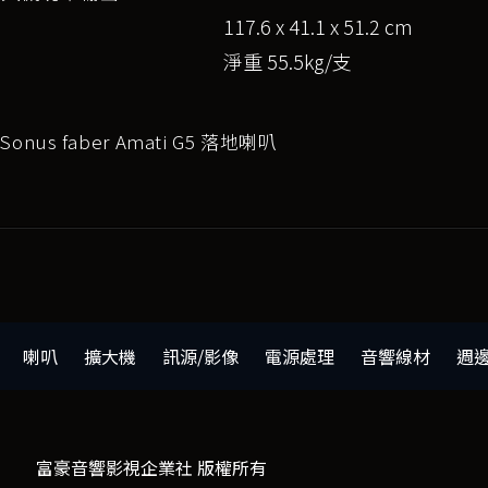
117.6 x 41.1 x 51.2 cm
淨重 55.5kg/支
onus faber Amati G5 落地喇叭
喇叭
擴大機
訊源/影像
電源處理
音響線材
週
富豪音響影視企業社 版權所有