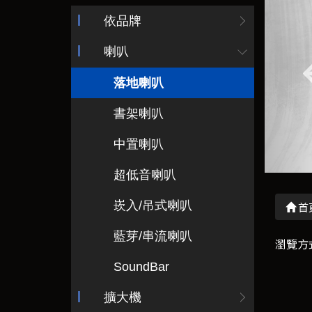
依品牌
喇叭
落地喇叭
書架喇叭
中置喇叭
超低音喇叭
崁入/吊式喇叭
首
藍芽/串流喇叭
瀏覽方
SoundBar
擴大機