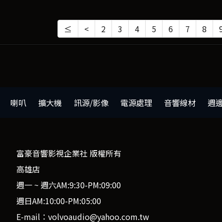
≤
<
2
3
4
5
6
7
8
喇叭
擴大機
訊源/影像
電源處理
音響線材
週
富豪音響影視企業社 版權所有
高雄店
週一 ~ 週六AM:9:30-PM:09:00
週日AM:10:00-PM:05:00
E-mail：volvoaudio@yahoo.com.tw