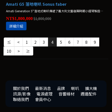
Amati G5 落地喇叭 Sonus faber
Amati Generation 5° 落地式喇叭傳遞了義大利文藝復興時期小提琴製造商Nicolo Amati的遠見才華，他深諳藝術表現形式和音樂功能之間的連結。新技術以令人驚嘆的細節傳達平衡的聲音，與Amati的高雅外型設計相互匹配。
NT$1,800,000
$1,800,000
詳細介紹
≤
<
1
2
3
4
5
6
7
8
9
10
>
≥
關於我們
最新消息
品牌
喇叭
擴大機
訊源/影像
電源處理
音響線材
週邊配件
聯絡我們
會員中心