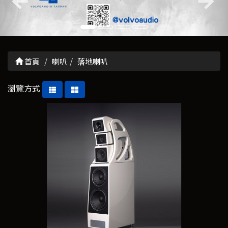
首頁
喇叭
落地喇叭
瀏覽方式