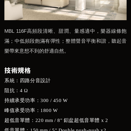
MBL 116F高頻段清晰、甜潤、量感適中，樂器線條飽
滿；中低頻段飽滿有彈性；整體聲音平衡和諧，聽起音
樂帶來意想不到的舒適自然。
技術規格
系統：四路分音設計
阻抗：4 Ω
持續承受功率：300 / 450 W
峰值承受功率：1800 W
超低音單體：220 mm / 8" 鋁盆超低音單體 x 2
低音單體：150 mm / 5" Double push-push x2