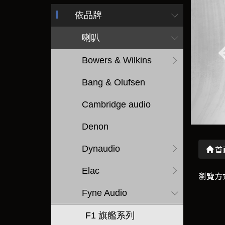
依品牌
喇叭
Bowers & Wilkins
Bang & Olufsen
Cambridge audio
Denon
Dynaudio
首
Elac
瀏覽方
Fyne Audio
F1 旗艦系列