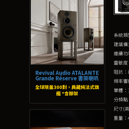
系統類
建議擴大
連續功率
靈敏度
阻抗：8
Revival Audio ATALANTE
Grande Réserve 書架喇叭
頻率響應
全球限量300對，典藏純法式旗
單體：1
艦 *含腳架
分頻點：
尺寸(高x
重量：4