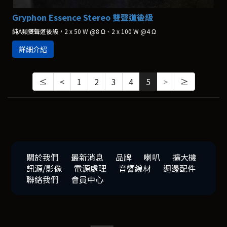
Gryphon Essence Stereo 雙聲道後級
純A類雙聲道後級，2 x 50 W @8 Ω、2 x 100 W @4 Ω
詳細介紹
≤
<
1
2
3
4
5
>
≥
關於我們
最新消息
品牌
喇叭
擴大機
訊源/影像
電源處理
音響線材
週邊配件
聯絡我們
會員中心