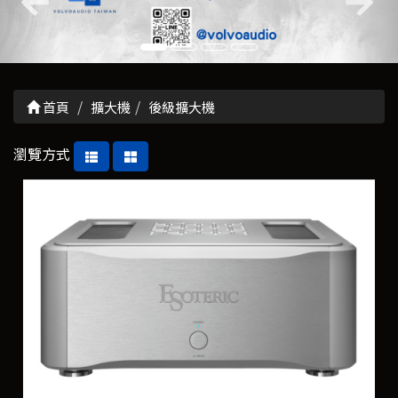
首頁
擴大機
後級擴大機
瀏覽方式