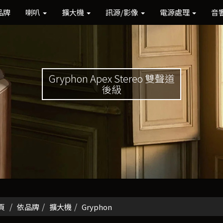
品牌
喇叭
擴大機
訊源/影像
電源處理
音
Gryphon Apex Stereo 雙聲道
後級
頁
依品牌
擴大機
Gryphon