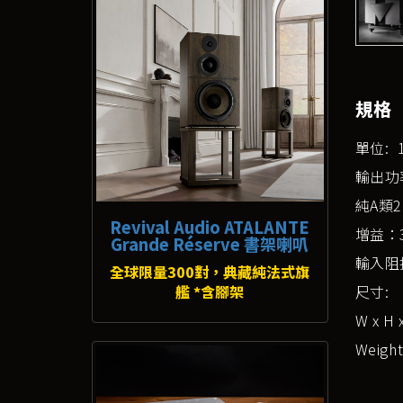
規格
單位: 
輸出功
純A類2
Revival Audio ATALANTE
增益：3
Grande Réserve 書架喇叭
輸入阻抗
全球限量300對，典藏純法式旗
艦 *含腳架
尺寸:
W x H x
Weight