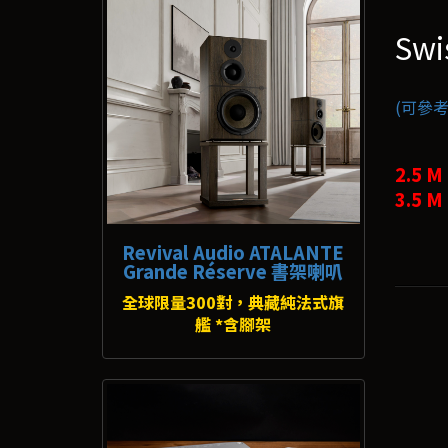
Swi
(可參考
2.5 M
3.5 M
Revival Audio ATALANTE
Grande Réserve 書架喇叭
全球限量300對，典藏純法式旗
艦 *含腳架