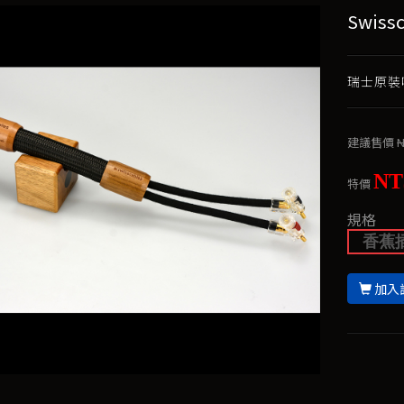
Swiss
瑞士原裝喇
建議售價
N
NT
特價
規格
香蕉
加入