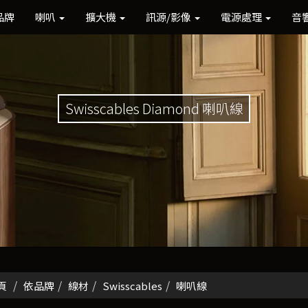
品牌
喇叭
擴大機
訊源/影像
電源處理
音
Swisscables Diamond 喇叭線
頁
依品牌
線材
Swisscables
喇叭線