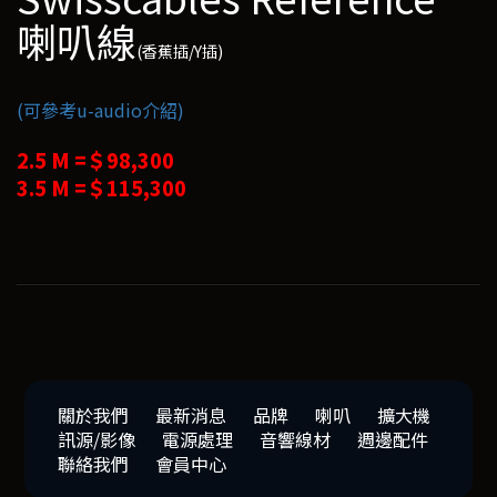
喇叭線
(香蕉插/Y插)
(可參考u-audio介紹)
2.5 M =＄98,300
3.5 M =＄115,300
關於我們
最新消息
品牌
喇叭
擴大機
訊源/影像
電源處理
音響線材
週邊配件
聯絡我們
會員中心