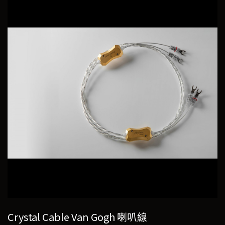
Crystal Cable Van Gogh 喇叭線