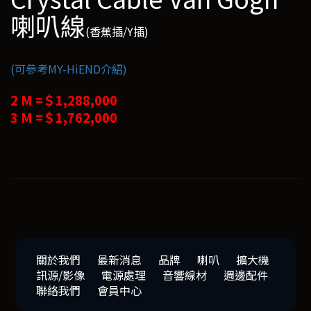
喇叭線
(香蕉插/Y插)
(可參考MY-HiEND介紹)
2 M =＄1,288,000
3 M =＄1,762,000
關於我們
最新消息
品牌
喇叭
擴大機
訊源/影像
電源處理
音響線材
週邊配件
聯絡我們
會員中心