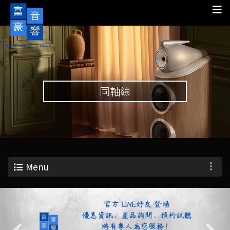
同軸線
Menu
Previous
Nex