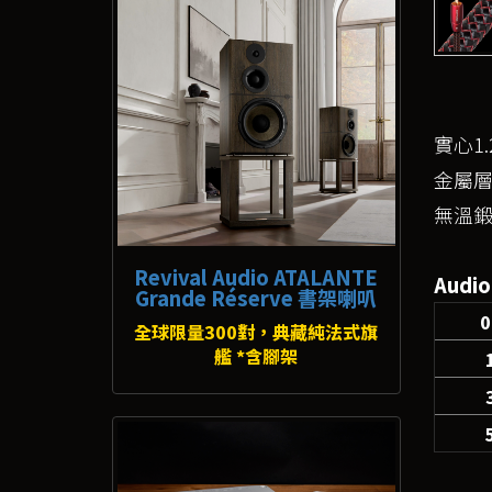
實心1.
金屬層
無溫
Revival Audio ATALANTE
Audi
Grande Réserve 書架喇叭
0
全球限量300對，典藏純法式旗
艦 *含腳架