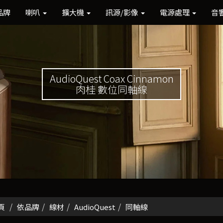
品牌
喇叭
擴大機
訊源/影像
電源處理
音
AudioQuest Coax Cinnamon
肉桂 數位同軸線
頁
依品牌
線材
AudioQuest
同軸線