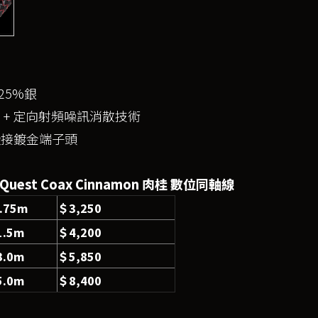
25%銀
 + 定向射頻噪訊消散技術
鍛接鍍金端子頭
oQuest Coax Cinnamon 肉桂 數位同軸線
.75m
＄3,250
1.5m
＄4,200
3.0m
＄5,850
5.0m
＄8,400