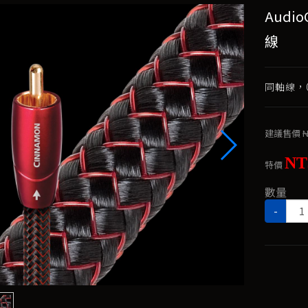
Audio
線
同軸線，0
建議售價
N
NT
特價
數量
-