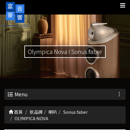
Olympica Nova I Sonus faber
Menu
首頁
依品牌
喇叭
Sonus faber
OLYMPICA NOVA