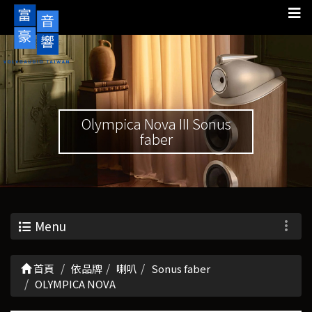
Olympica Nova III Sonus
faber
Menu
首頁
依品牌
喇叭
Sonus faber
OLYMPICA NOVA