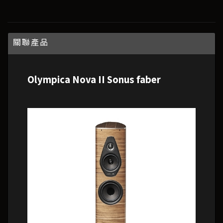
關聯產品
Olympica Nova II Sonus faber