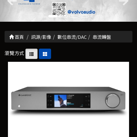
首頁
訊源/影像
數位串流/DAC
串流轉盤
瀏覽方式