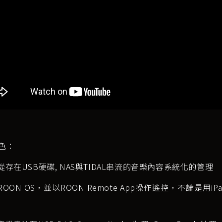
色：
您從存在USB硬碟, NAS與TIDAL串流的音樂內容系統化的管理
ROON OS，並以ROON Remote App操作遙控，不論是用iPad, i