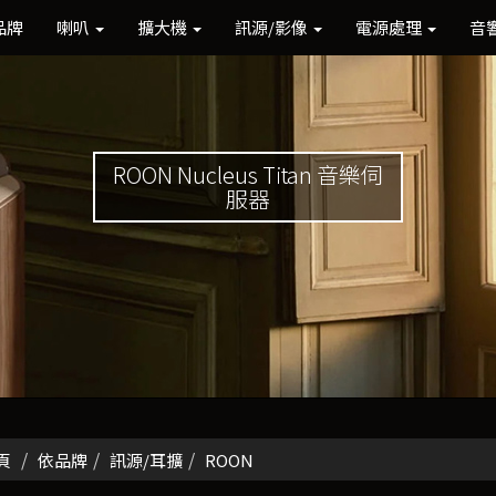
品牌
喇叭
擴大機
訊源/影像
電源處理
音
ROON Nucleus Titan 音樂伺
服器
頁
依品牌
訊源/耳擴
ROON