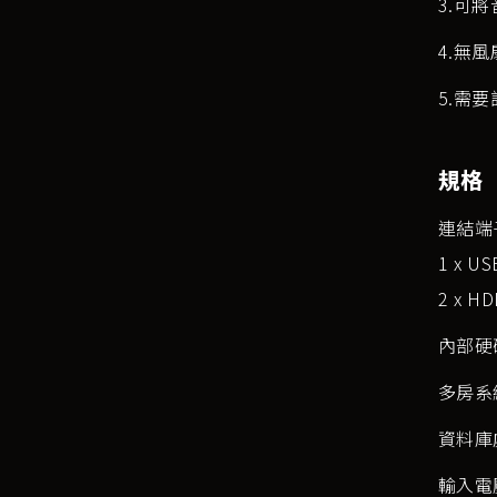
3.可將音
4.無
5.需
規格
連結端
1 x US
2 x H
內部硬
多房系
資料庫
輸入電