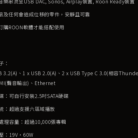
樂串流至USB DAC, Sonos, Airplay裝置, Roon Ready裝置
風扇及任何會造成位移的零件，安靜且可靠
要訂購ROON軟體才能搭配使用
子：
Thunde
B 3.2(A)、1 x USB 2.0(A)、2 x USB Type C 3.0(相容
DMI(聲音輸出)、Ethernet
碟：可自行安裝2.5吋SATA硬碟
統：超過支援六區域播放
處理容量：超過10,000張專輯
壓：19V，60W