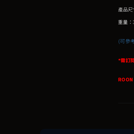
產品尺寸
重量：3
(可參考
*需訂
ROON