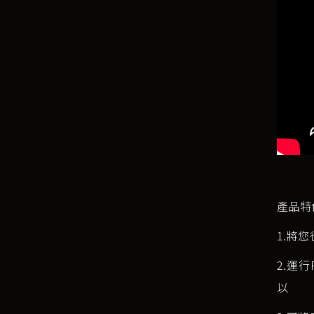
產品特
1.將
2.運行
以