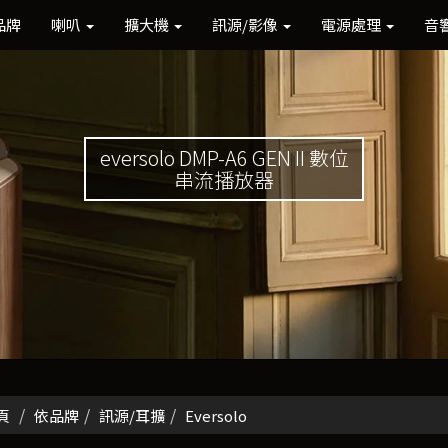
品牌
喇叭
擴大機
訊源/影像
電源處理
音
eversolo DMP-A6 GEN II 數位
串流播放器
頁
依品牌
訊源/耳擴
Eversolo