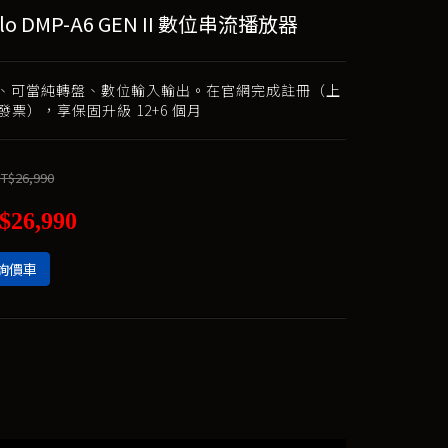
olo DMP-A6 GEN II 數位串流播放器
C、可當純轉盤、數位輸入輸出。在官網完成註冊（上
發票），享保固升級 12+6 個月
T$26,990
$26,990
詢價車