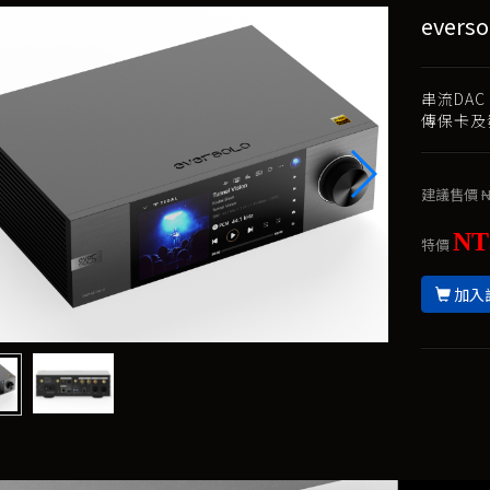
evers
串流DA
傳保卡及
建議售價
N
NT
特價
加入