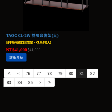
TAOC CL-2W 雙層音響架(大)
日本原裝進口音響架，CL系列(大)
NT$41,000
$41,000
詳細介紹
≤
<
76
77
78
79
80
81
82
83
84
85
>
≥