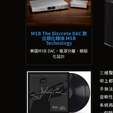
MSB The Discrete DAC 數
位類比轉換 MSB
Technology
美國MSB DAC，電源分離、模組
化設計
三維聲
術上都
手無法
音樂性
系統再
一個簡