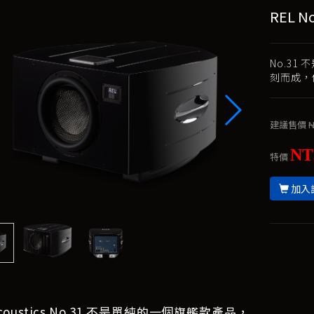
REL 
No.31
刻而成，
建議售價
N
NT
特價
加入
Acoustics No.31 不是單純的一個旗艦款產品，