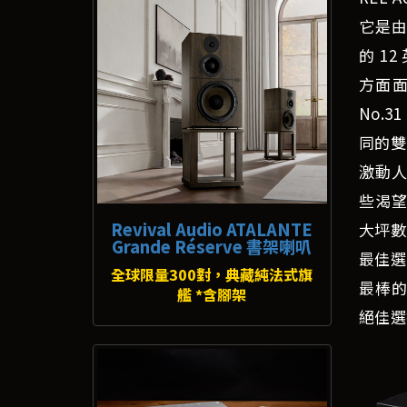
它是由
的 1
方面
No.
同的雙
激動人
些渴望
Revival Audio ATALANTE
大坪數
Grande Réserve 書架喇叭
最佳選
全球限量300對，典藏純法式旗
最棒的
艦 *含腳架
絕佳選