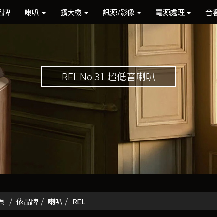
品牌
喇叭
擴大機
訊源/影像
電源處理
音
REL No.31 超低音喇叭
頁
依品牌
喇叭
REL