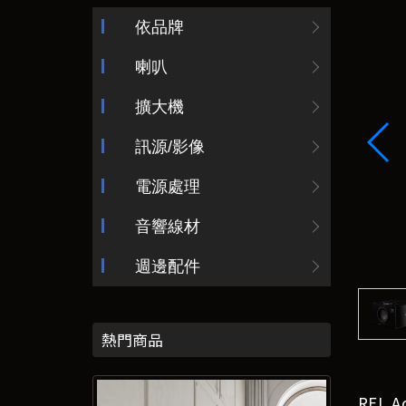
依品牌
喇叭
擴大機
訊源/影像
電源處理
音響線材
週邊配件
熱門商品
REL 