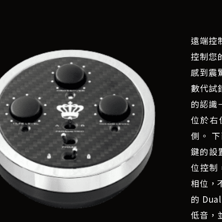
遠端控制
控制您
感到震
數代試
的認識
位於右
側。 
鍵的設
位控制，
相位，
的 Dua
低音，