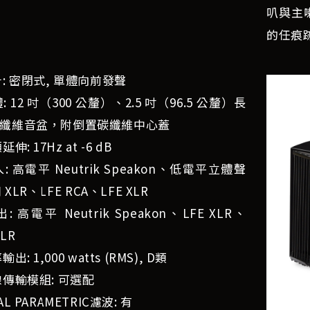
叭與主
的任痕
計: 密閉式, 單體向前發聲
: 12 吋（300 公釐）、2.5 吋（96.5 公釐）長
纖維音盆，附倒置碳纖維中心蓋
伸: 17Hz at -6 dB
: 高電平 Neutrik Speakon、低電平立體聲
和 XLR、LFE RCA、LFE XLR
: 高電平 Neutrik Speakon、LFE XLR、
XLR
出: 1,000 watts (RMS), D類
線傳輸模組: 可選配
AL PARAMETRIC濾波: 有