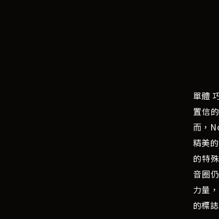
單體 
置信的
而，N
精美的
的特殊
音圈仍
力量，
的標誌