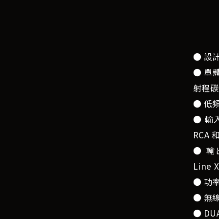
● 設
● 單體
射程碳
● 低頻延
● 輸入
RCA 
● 輸出
Line 
● 功率輸
● 無
● DU