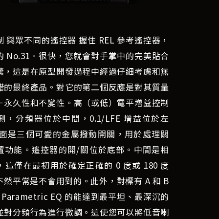
 與眾不同的遙控器 握住 REL 參考遙控器，
的 No.31。很快，您就會對手掌中的完美貼合
驚，這是在原型開發過程中經過仔細考慮和無
錯的最終產品。對它的第二個反應是對其質量
－永久性和不變性。高（或低）電平增益控制
側，分頻器位於中間，0.1/LFE 增益位於左
下面是三個可愛的金屬撥動開關，用於處理關
置功能。遙控器的開/關位於底部。中間是相
這僅在最初用於確定正確的 0 度或 180 度
不然平常是不會用到的。此外，對標有 A 和 B
l Parametric EQ 的能達到最平坦、最深沉的
並對分頻行為進行微調。這使您可以將低音喇