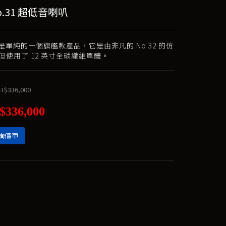
No.31 超低音喇叭
 不是單純的一個旗艦款產品，它是由非凡的 No.32 的仿
但使用了 12 英寸全碳纖維單體。
T$336,000
$336,000
詢價車