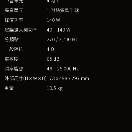
中音單元
4 吋 x 1
高音單元
1 吋絲質軟半球
峰值功率
140 W
建議擴大機功率
40 – 140 W
分頻點
270 / 2,700 Hz
一般阻抗
4 Ω
靈敏度
85 dB
頻率響應
48 – 25,000 Hz
外部尺寸(H×W×D)
178 x 498 x 293 mm
重量
10.5 kg