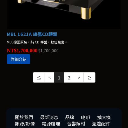
MBL 1621A 旗艦CD轉盤
MBL德國原裝，純 CD 轉盤，數位輸出。
NT$1,700,000
$1,700,000
詳細介紹
≤
<
1
2
>
≥
關於我們
最新消息
品牌
喇叭
擴大機
訊源/影像
電源處理
音響線材
週邊配件