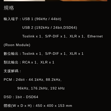
規格
輸入端子：
USB 1 (96kHz / 44bit)
USB 2 (192kHz / 24bit,DSD64)
Toslink x 1、
S/P-DIF x 1
、XLR
x 1、Ethernet
(Roon Module)
數位輸出：Toslink x 1、
S/P-DIF x 1
、
XLR
x 1
類比輸出：
RCA x 1
、
XLR x 1
支援解碼：
PCM：24bit - 44.1kHz, 88.2kHz,
96kHz, 176.2kHz, 192 kHz
DSD：1bit - DSD64
體積
(W x D x H)
：
450 x 400 x 153 mm