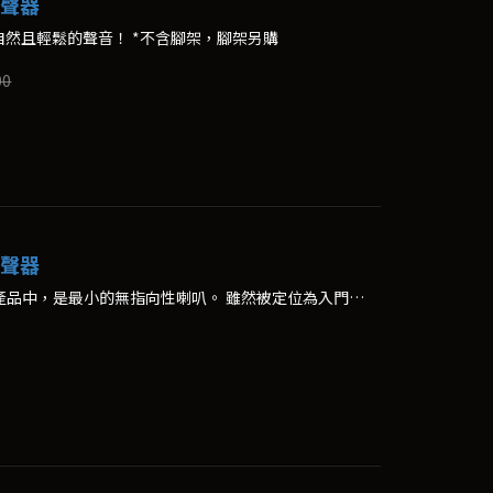
揚聲器
然且輕鬆的聲音！ *不含腳架，腳架另購
00
揚聲器
MBL 126為MBL至今研發的所有產品中，是最小的無指向性喇叭。 雖然被定位為入門級的產品，但是以可發揮充沛能量的大喇叭結構來設計。*不含腳架，腳架另購