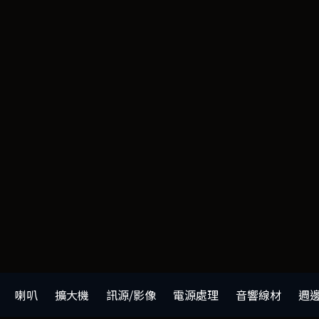
喇叭
擴大機
訊源/影像
電源處理
音響線材
週