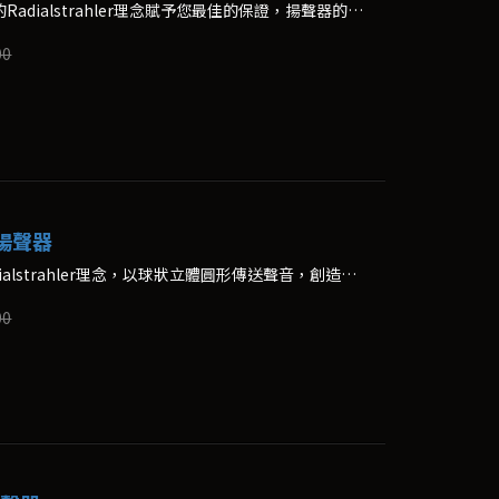
不管您欣賞何種音樂，MBL專利的Radialstrahler理念賦予您最佳的保證，揚聲器的聲音以球狀立體圓形傳送，創造出自然的三度空間效果。
00
度揚聲器
MBL 116F的設計依循MBL的Radialstrahler理念，以球狀立體圓形傳送聲音，創造出寬廣深遠的自然音場。
00