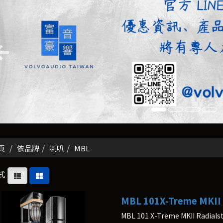
頁
依品牌
喇叭
MBL
式
MBL 101X-Treme M
MBL 101 X-Treme MKII Radi