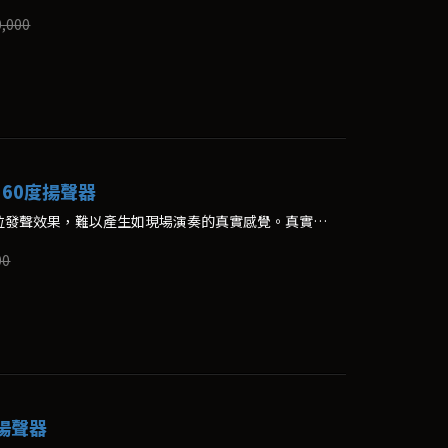
0,000
位360度揚聲器
傳統揚聲器根本無法營造出全方位發聲效果，難以產生如現場演奏的真實感覺。真實演奏效果是 包含了直射、反射、復雜而富泛音的聲響。
00
度揚聲器