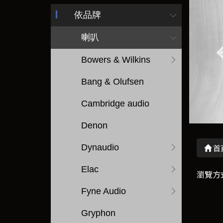
依品牌
喇叭
Bowers & Wilkins
Bang & Olufsen
Cambridge audio
Denon
Dynaudio
首
Elac
瀏覽方
Fyne Audio
Gryphon