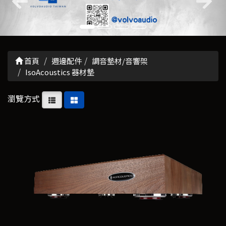
首頁
週邊配件
調音墊材/音響架
IsoAcoustics 器材墊
瀏覽方式