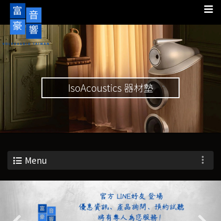
IsoAcoustics 器材墊
Menu
Previous
Nex