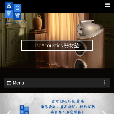
IsoAcoustics 器材墊
Menu
Previous
Nex