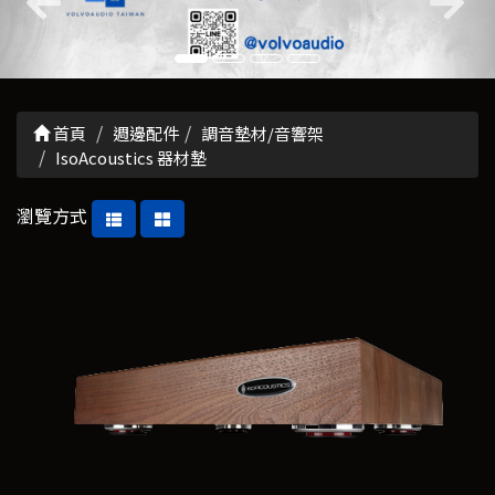
首頁
週邊配件
調音墊材/音響架
IsoAcoustics 器材墊
瀏覽方式