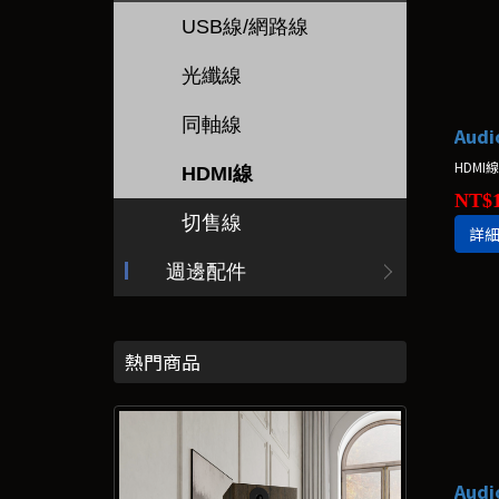
USB線/網路線
光纖線
同軸線
HDMI
HDMI線
NT$1
切售線
詳
週邊配件
熱門商品