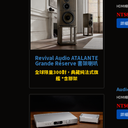
HDMI
NT$8
詳
Revival Audio ATALANTE
Grande Réserve 書架喇叭
全球限量300對，典藏純法式旗
艦 *含腳架
HDMI
NT$6
詳