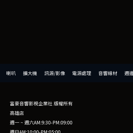
喇叭
擴大機
訊源/影像
電源處理
音響線材
週
富豪音響影視企業社 版權所有
高雄店
週一 ~ 週六AM:9:30-PM:09:00
週日AM:10:00-PM:05:00