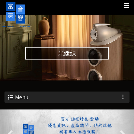
光纖線
Menu
Previous
Nex