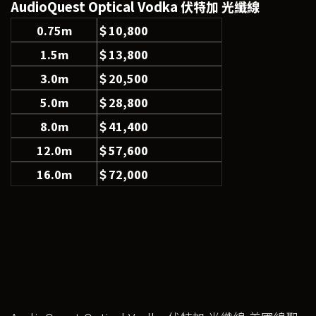
AudioQuest Optical
Vodka 伏特加 光纖線
0.75m
＄10,800
1.5m
＄13,800
3.0m
＄20,500
5.0m
＄28,800
8.0m
＄41,400
12.0m
＄57,600
16.0m
＄72,000