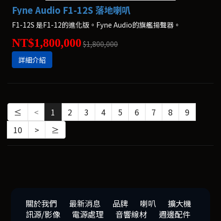
Fyne Audio F1-12S 落地喇叭
F1-12S 是F1-12的進化版。Fyne Audio的旗艦揚聲器。
NT$1,800,000
$1,800,000
詳細介紹
≤
<
1
2
3
4
5
6
7
8
9
10
>
≥
關於我們
最新消息
品牌
喇叭
擴大機
訊源/影像
電源處理
音響線材
週邊配件