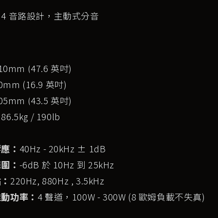
：
4 音路設計，主動式分音
：
10mm (47.6 英吋)
0mm (16.9 英吋)
05mm (43.5 英吋)
：
86.5kg / 190lb
響應：
40Hz - 20kHz ± 1dB
範圍：
-6dB 於 10Hz 到 25kHz
點：
220Hz, 880Hz , 3.5kHz
推動功率：
4 聲道，100W - 300W (8 歐姆負載不失真)