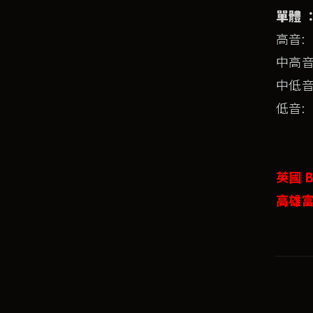
單體 
高音: 
中高音:
中低音:
低音: 
英國 B
高雄富