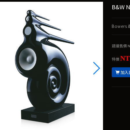
B&W N
Bowers
建議售價
N
NT
特價
加入