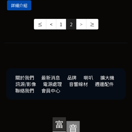
詳細介紹
≤
<
1
2
>
≥
關於我們
最新消息
品牌
喇叭
擴大機
訊源/影像
電源處理
音響線材
週邊配件
聯絡我們
會員中心